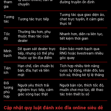
tham
đường truyền ổn định
chuyển
gia
Tương tác qua giao diện ảo,
Tương
Tương tác trực tiếp
chat trực tuyến, ít cảm giác
tác
thực tế
Thường lâu hơn, phụ
Tốc
Nhanh hơn, diễn ra liên tục,
thuộc thao tác của
độ
tiết kiệm thời gian
dealer
Dễ quan sát dealer trực
Đảm bảo minh bạch qua
Minh
tiếp, nhưng có thể phụ
RNG hoặc livestream nhiều
bạch
thuộc uy tín địa điểm
góc quay
Hạn chế, cần chuẩn bị
Tích hợp nhiều tính năng:
Tiện
bàn, đĩa, hạt và tiền
cược tự động, nhân đôi, lưu
ích
mặt
lịch sử, thống kê tỷ lệ thắng
Đối
Người yêu thích trải
Người bận rộn, thích tốc độ,
tượng
nghiệm trực tiếp, cảm
muốn chơi mọi lúc, dễ thao
phù
giác sòng bạc thật
tác trên thiết bị số
hợp
Cập nhật quy luật đánh xóc đĩa online siêu dễ