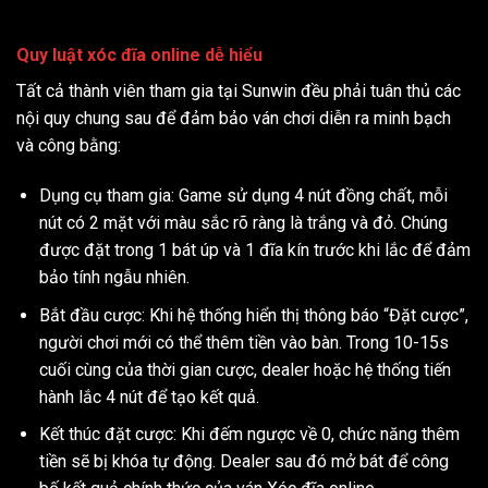
Quy luật xóc đĩa online dễ hiểu
Tất cả thành viên tham gia tại Sunwin đều phải tuân thủ các
nội quy chung sau để đảm bảo ván chơi diễn ra minh bạch
và công bằng:
Dụng cụ tham gia: Game sử dụng 4 nút đồng chất, mỗi
nút có 2 mặt với màu sắc rõ ràng là trắng và đỏ. Chúng
được đặt trong 1 bát úp và 1 đĩa kín trước khi lắc để đảm
bảo tính ngẫu nhiên.
Bắt đầu cược: Khi hệ thống hiển thị thông báo “Đặt cược”,
người chơi mới có thể thêm tiền vào bàn. Trong 10-15s
cuối cùng của thời gian cược, dealer hoặc hệ thống tiến
hành lắc 4 nút để tạo kết quả.
Kết thúc đặt cược: Khi đếm ngược về 0, chức năng thêm
tiền sẽ bị khóa tự động. Dealer sau đó mở bát để công