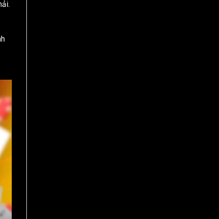
ải.
nh