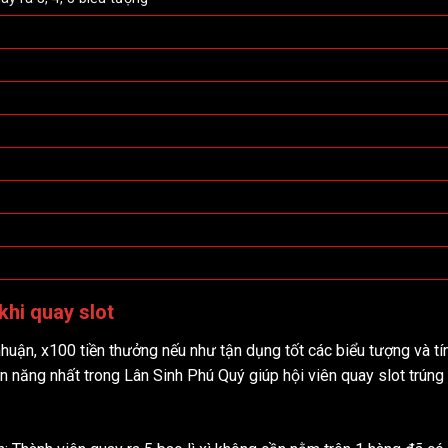
khi quay slot
nhuận, x100 tiền thưởng nếu như tận dụng tốt các biểu tượng và tí
n năng nhất trong Lân Sinh Phú Quý giúp hội viên quay slot trúng