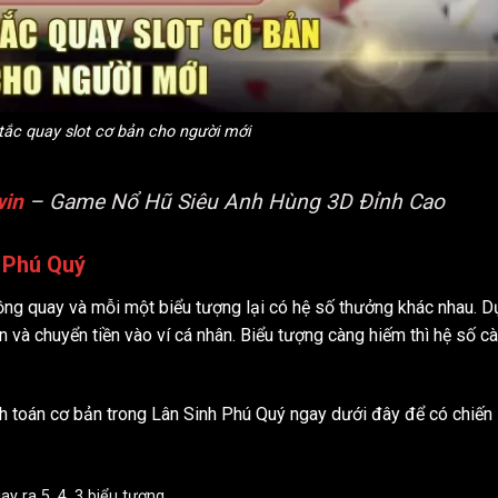
ắc quay slot cơ bản cho người mới
win
– Game Nổ Hũ Siêu Anh Hùng 3D Đỉnh Cao
 Phú Quý
ồng quay và mỗi một biểu tượng lại có hệ số thưởng khác nhau. D
n và chuyển tiền vào ví cá nhân. Biểu tượng càng hiếm thì hệ số c
h toán cơ bản trong Lân Sinh Phú Quý ngay dưới đây để có chiến
ay ra 5, 4, 3 biểu tượng