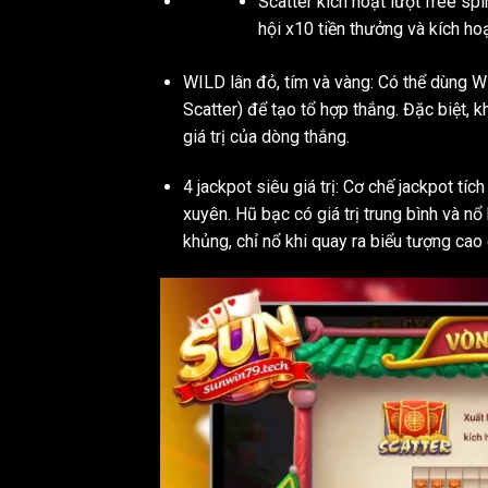
Scatter kích hoạt lượt free sp
hội x10 tiền thưởng và kích ho
WILD lân đỏ, tím và vàng: Có thể dùng Wi
Scatter) để tạo tổ hợp thắng. Đặc biệt, k
giá trị của dòng thắng.
4 jackpot siêu giá trị: Cơ chế jackpot tí
xuyên. Hũ bạc có giá trị trung bình và nổ
khủng, chỉ nổ khi quay ra biểu tượng cao