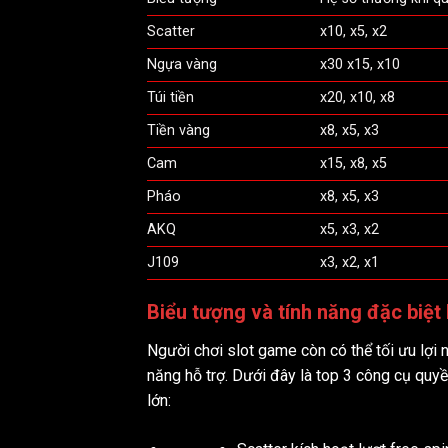
Scatter
x10, x5, x2
Ngựa vàng
x30 x15, x10
Túi tiền
x20, x10, x8
Tiền vàng
x8, x5, x3
Cam
x15, x8, x5
Pháo
x8, x5, x3
AKQ
x5, x3, x2
J109
x3, x2, x1
Biểu tượng và tính năng đặc biệt 
Người chơi slot game còn có thể tối ưu lợi 
năng hỗ trợ. Dưới đây là top 3 công cụ quyề
lớn: