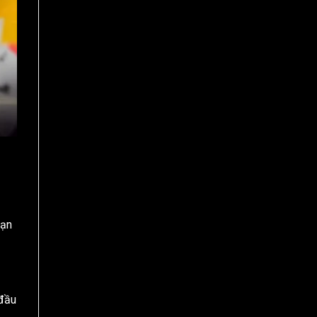
bạn
 đầu