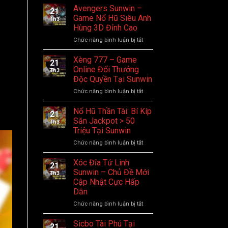
Du
Thưởng
Avengers Sunwin –
21
Thần
Lớn
Game Nổ Hũ Siêu Anh
Th3
Khí
Với
Hùng 3D Đỉnh Cao
Sunwin
RTP
Chức năng bình luận bị tắt
ở
–
96.3%
Avengers
Quay
Sunwin
Hũ
Xèng 777 – Game
21
–
Tìm
Online Đổi Thưởng
Th3
Game
Đào
Độc Quyền Tại Sunwin
Nổ
Tiên
Chức năng bình luận bị tắt
ở
Hũ
Săn
Xèng
Siêu
Jackpot
777
Anh
Nổ Hũ Thần Tài: Bí Kíp
21
–
Hùng
Săn Jackpot > 50
Th3
Game
3D
Triệu Tại Sunwin
Online
Đỉnh
Chức năng bình luận bị tắt
ở
Đổi
Cao
Nổ
Thưởng
Hũ
Độc
Xóc Đĩa Tứ Linh
21
Thần
Quyền
Sunwin – Chủ Đề Mới
Th3
Tài:
Tại
Cập Nhật Cực Hấp
Bí
Sunwin
Dẫn
Kíp
Săn
Chức năng bình luận bị tắt
ở
Jackpot
Xóc
>
Đĩa
Sicbo Tài Phú Tại
21