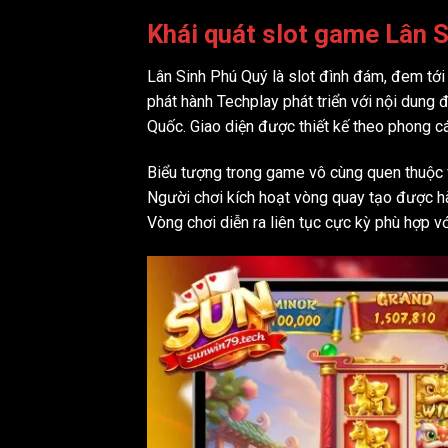
Khái quát slot game Lân 
Lân Sinh Phú Quý là slot đình đám, đem tới
phát hành Techplay phát triển với nội dung
Quốc. Giao diện được thiết kế theo phong cá
Biểu tượng trong game vô cùng quen thuộc v
Người chơi kích hoạt vòng quay tạo được h
Vòng chơi diễn ra liên tục cực kỳ phù hợp vớ