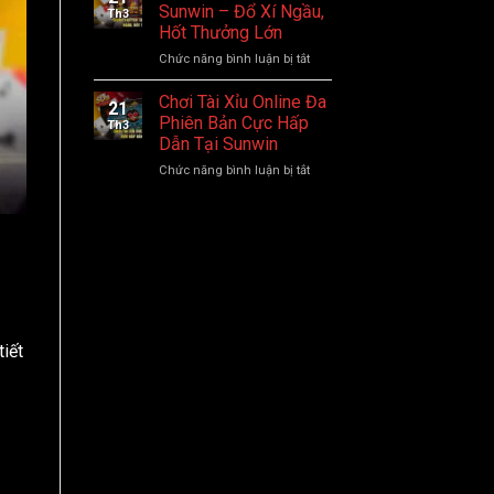
50
Tứ
Sunwin – Đổ Xí Ngầu,
Th3
Triệu
Linh
Hốt Thưởng Lớn
Tại
Sunwin
Chức năng bình luận bị tắt
Sunwin
ở
–
Sicbo
Chủ
Tài
Đề
Chơi Tài Xỉu Online Đa
21
Phú
Mới
Phiên Bản Cực Hấp
Th3
Tại
Cập
Dẫn Tại Sunwin
Sunwin
Nhật
Chức năng bình luận bị tắt
ở
–
Cực
Chơi
Đổ
Hấp
Tài
Xí
Dẫn
Xỉu
Ngầu,
Online
Hốt
Đa
Thưởng
Phiên
Lớn
Bản
Cực
Hấp
tiết
Dẫn
Tại
Sunwin