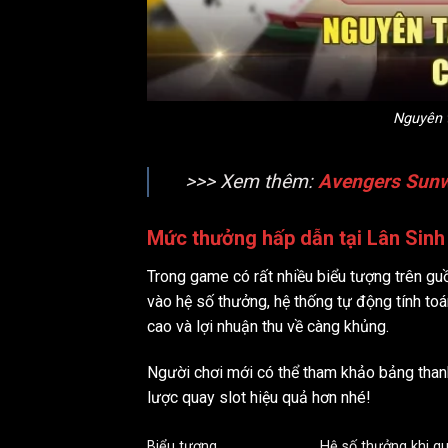
Nguyên t
>>> Xem thêm:
Avengers Sun
Mức thưởng hấp dẫn tại Lân Sinh
Trong game có rất nhiều biểu tượng trên gu
vào hệ số thưởng, hệ thống tự động tính toá
cao và lợi nhuận thu về càng khủng.
Người chơi mới có thể tham khảo bảng than
lược quay slot hiệu quả hơn nhé!
Biểu tượng
Hệ số thưởng khi qu