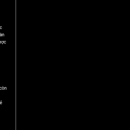
ớc
oàn
được
 còn
lẻ