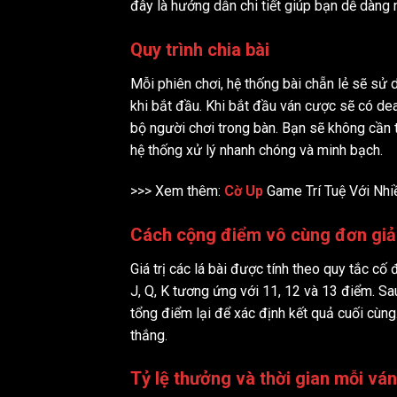
đây là hướng dẫn chi tiết giúp bạn dễ dàng
Quy trình chia bài
Mỗi phiên chơi, hệ thống bài chẵn lẻ sẽ sử 
khi bắt đầu. Khi bắt đầu ván cược sẽ có dea
bộ người chơi trong bàn. Bạn sẽ không cần t
hệ thống xử lý nhanh chóng và minh bạch.
>>> Xem thêm:
Cờ Up
Game Trí Tuệ Với Nhi
Cách cộng điểm vô cùng đơn giả
Giá trị các lá bài được tính theo quy tắc cố đ
J, Q, K tương ứng với 11, 12 và 13 điểm. Sa
tổng điểm lại để xác định kết quả cuối cùng.
thắng.
Tỷ lệ thưởng và thời gian mỗi ván