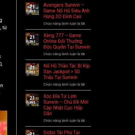
Du
Thưởng
Avengers Sunwin –
21
Thần
Lớn
Game Nổ Hũ Siêu Anh
Th3
Khí
Với
Hùng 3D Đỉnh Cao
Sunwin
RTP
ng
Chức năng bình luận bị tắt
ở
–
96.3%
, từ
Avengers
Quay
Sunwin
Hũ
Xèng 777 – Game
21
–
Tìm
Online Đổi Thưởng
Th3
Game
Đào
Độc Quyền Tại Sunwin
Nổ
Tiên
Chức năng bình luận bị tắt
ở
Hũ
Săn
c
Xèng
Siêu
Jackpot
D,
777
Anh
Nổ Hũ Thần Tài: Bí Kíp
21
–
Hùng
Săn Jackpot > 50
Th3
Game
3D
Triệu Tại Sunwin
Online
Đỉnh
Chức năng bình luận bị tắt
ở
ên
Đổi
Cao
Nổ
Thưởng
g
Hũ
Độc
Xóc Đĩa Tứ Linh
21
Thần
Quyền
Sunwin – Chủ Đề Mới
Th3
Tài:
Tại
Cập Nhật Cực Hấp
Bí
Sunwin
Dẫn
Kíp
Săn
Chức năng bình luận bị tắt
ở
Jackpot
Xóc
>
Đĩa
Sicbo Tài Phú Tại
21