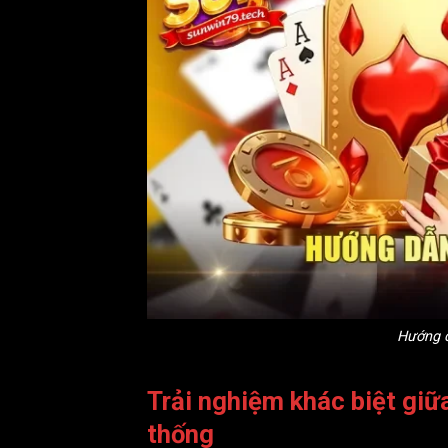
Hướng d
Trải nghiệm khác biệt giữa
thống