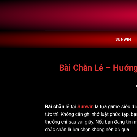
Bỏ
qua
nội
dung
SUNWIN
Bài Chẵn Lẻ – Hướn
Bài chẵn lẻ
tại
Sunwin
là tựa game siêu đơ
tức thì. Không cần ghi nhớ luật phức tạp, b
thưởng chỉ sau vài giây. Nếu bạn đang tìm m
chắc chắn là lựa chọn không nên bỏ qua.