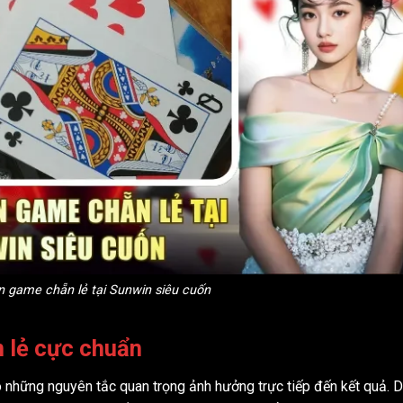
 game chẵn lẻ tại Sunwin siêu cuốn
n lẻ cực chuẩn
có những nguyên tắc quan trọng ảnh hưởng trực tiếp đến kết quả. 