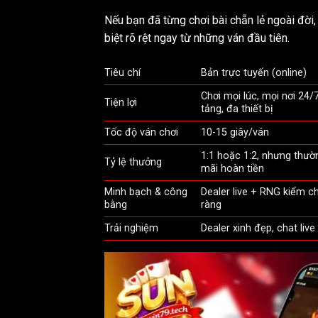
Nếu bạn đã từng chơi bài chẵn lẻ ngoài đời,
biệt rõ rệt ngay từ những ván đầu tiên.
Tiêu chí
Bản trực tuyến (online)
Chơi mọi lúc, mọi nơi 24/
Tiện lợi
tảng, đa thiết bị
Tốc độ ván chơi
10-15 giây/ván
1:1 hoặc 1:2, nhưng thư
Tỷ lệ thưởng
mãi hoàn tiền
Minh bạch & công
Dealer live + RNG kiểm ch
bằng
ràng
Trải nghiệm
Dealer xinh đẹp, chat live